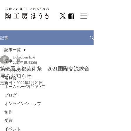
記事
記事一覧
toukoubou-hoki
記事一覧
2021年10月25日
第35回京都芸術祭 2021国際交流総合
展示販売
展のお知らせ
展覧会
更新日：
2022年1月21日
ホームページについて
ブログ
オンラインショップ
制作
受賞
イベント