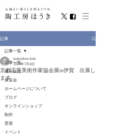
記事
記事一覧
toukoubou-hoki
記事一覧
2024年7月4日
京都工芸美術作家協会展in伊賀 出展し
展示販売
ます
展覧会
ホームページについて
ブログ
オンラインショップ
制作
受賞
イベント