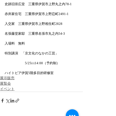
史跡旧崇広堂　三重県伊賀市上野丸之内78-1
赤井家住宅　三重県伊賀市上野忍町2491-1
入交家　三重県伊賀市上野相生町2828
名張藤堂家邸　三重県名張市丸之内54-3
入場料　無料
特別講演　「京文化のなかの工芸」
　　　　　　5/25㈯14:00（予約制）
ハイトピア伊賀5階多目的研修室
展示販売
展覧会
イベント