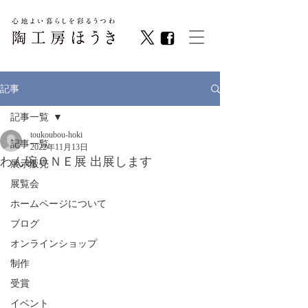
記事
記事一覧
toukoubou-hoki
記事一覧
2022年11月13日
わん碗ＯＮＥ展 出展します
展示販売
展覧会
ホームページについて
ブログ
オンラインショップ
制作
受賞
イベント